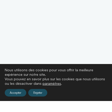
Nous utilisons des cookies pour vous offrir la meilleure
expérience sur notre site.
Vous pouvez en savoir plus sur les cookies que nous utilisons
ou les désactiver dans
paramètres
.
Accepter
Rejeter
Après 20 ans dans les comex d’entreprise