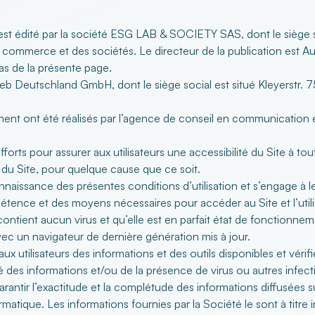
est édité par la société ESG LAB & SOCIETY SAS, dont le sièg
mmerce et des sociétés. Le directeur de la publication est 
as de la présente page.
eb Deutschland GmbH, dont le siège social est situé Kleyerstr.
ment ont été réalisés par l’agence de conseil en communication 
fforts pour assurer aux utilisateurs une accessibilité du Site à t
 du Site, pour quelque cause que ce soit.
connaissance des présentes conditions d’utilisation et s’engage à l
étence et des moyens nécessaires pour accéder au Site et l’utilise
 contient aucun virus et qu’elle est en parfait état de fonctionnem
avec un navigateur de dernière génération mis à jour.
x utilisateurs des informations et des outils disponibles et vérif
é des informations et/ou de la présence de virus ou autres infect
arantir l’exactitude et la complétude des informations diffusées
atique. Les informations fournies par la Société le sont à titre i