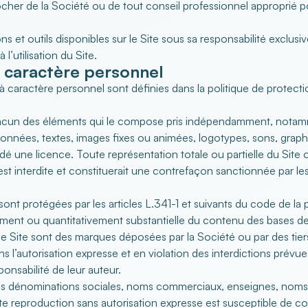
pprocher de la Société ou de tout conseil professionnel approprié 
tions et outils disponibles sur le Site sous sa responsabilité excl
l’utilisation du Site.
 caractère personnel
 caractère personnel sont définies dans la politique de protecti
ue chacun des éléments qui le compose pris indépendamment, no
onnées, textes, images fixes ou animées, logotypes, sons, graphiq
édé une licence. Toute représentation totale ou partielle du Sit
 est interdite et constituerait une contrefaçon sanctionnée par le
 sont protégées par les
articles L.341-1 et suivants du code de la p
tivement ou quantitativement substantielle du contenu des bases 
le Site sont des marques déposées par la Société ou par des tier
sans l’autorisation expresse et en violation des interdictions prévu
onsabilité de leur auteur.
les dénominations sociales, noms commerciaux, enseignes, noms d
ute reproduction sans autorisation expresse est susceptible de c